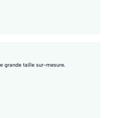
Out
Moul
per
 grande taille sur-mesure.