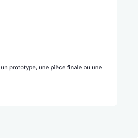
un prototype, une pièce finale ou une
N