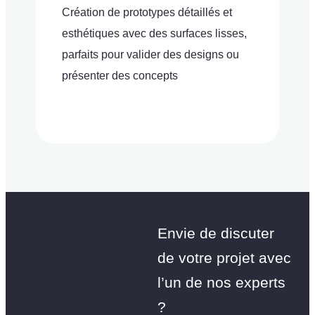
Création de prototypes détaillés et
F
esthétiques avec des surfaces lisses,
m
parfaits pour valider des designs ou
n
présenter des concepts
d
s
fl
Envie de discuter
de votre projet avec
l’un de nos experts
?