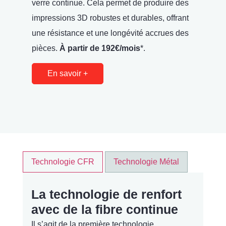
verre continue. Cela permet de produire des
con
impressions 3D robustes et durables, offrant
kev
une résistance et une longévité accrues des
rés
pièces.
À partir de 192€/mois
*.
3D
En savoir +
Technologie CFR
Technologie Métal
La technologie de renfort
avec de la fibre continue
Il s’agit de la première technologie