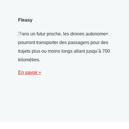
Fleasy
NA
Dans un futur proche, les drones autonomes
Le 
pourront transporter des passagers pour des
amé
trajets plus ou moins longs allant jusqu’à 700
rob
kilomètres.
env
Ter
En savoir +
En 