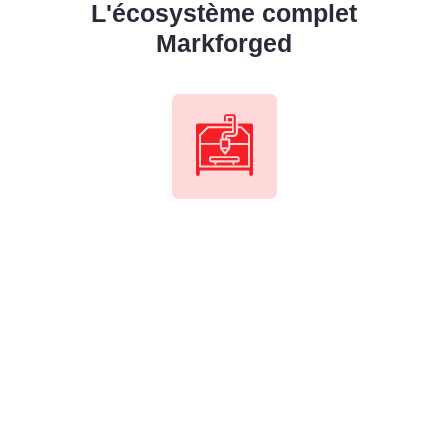
L'écosystème complet
Markforged
Imprimantes 3D
industrielles
Les imprimantes 3D Markforged sont
réputées pour leurs capacités à produire
des pièces (finales et d’outillage) très
résistantes d’une qualité de surface
exceptionnelle.