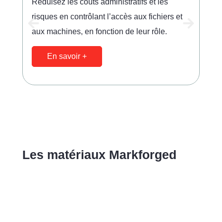
Réduisez les coûts administratifs et les
Sca
risques en contrôlant l’accès aux fichiers et
réc
aux machines, en fonction de leur rôle.
Ins
En savoir +
Les matériaux Markforged