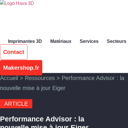
Skip
to
content
Imprimantes 3D
Matériaux
Services
Secteurs
Contact
Makershop.fr
Accueil
>
Ressources
>
Performance Advisor : la
nouvelle mise à jour Eiger
ARTICLE
Performance Advisor : la
nouvelle mise à jour Eiger