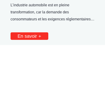
L’industrie automobile est en pleine
transformation, car la demande des
consommateurs et les exigences réglementaires
la poussent à se départir des combustibles
fossiles et à passer aux véhicules électriques.
En savoir +
Ford…